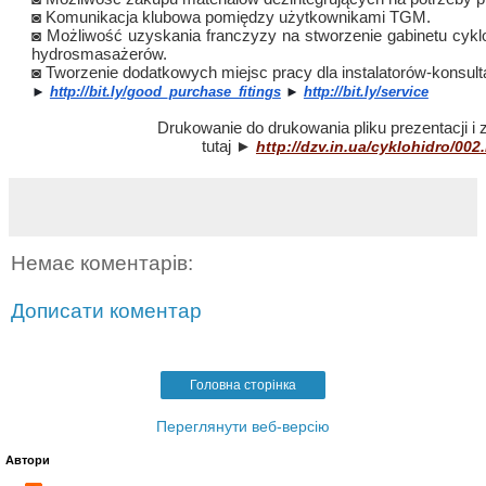
◙ Komunikacja klubowa pomiędzy użytkownikami TGM.
◙ Możliwość uzyskania franczyzy na stworzenie gabinetu cyklo
hydrosmasażerów.
◙ Tworzenie dodatkowych miejsc pracy dla instalatorów-konsul
► 
http://bit.ly/good_purchase_fitings
 ► 
http://bit.ly/service
Drukowanie do drukowania pliku prezentacji i z
tutaj ►
http://dzv.in.ua/cyklohidro/002
Немає коментарів:
Дописати коментар
Головна сторінка
Переглянути веб-версію
Автори