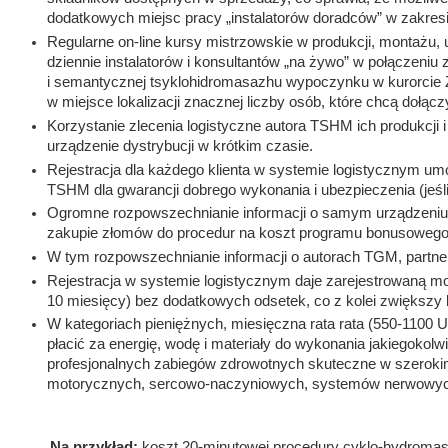
dodatkowych miejsc pracy „instalatorów doradców” w zakresie
Regularne on-line kursy mistrzowskie w produkcji, montażu,
dziennie instalatorów i konsultantów „na żywo” w połączeniu
i semantycznej tsyklohidromasazhu wypoczynku w kurorcie 
w miejsce lokalizacji znacznej liczby osób, które chcą dołąc
Korzystanie zlecenia logistyczne autora TSHM ich produkcj
urządzenie dystrybucji w krótkim czasie.
Rejestracja dla każdego klienta w systemie logistycznym um
TSHM dla gwarancji dobrego wykonania i ubezpieczenia (jeśl
Ogromne rozpowszechnianie informacji o samym urządzeniu 
zakupie złomów do procedur na koszt programu bonusowego
W tym rozpowszechnianie informacji o autorach TGM, partner
Rejestracja w systemie logistycznym daje zarejestrowaną 
10 miesięcy) bez dodatkowych odsetek, co z kolei zwiększy
W kategoriach pieniężnych, miesięczna rata rata (550-1100 
płacić za energię, wodę i materiały do ​​wykonania jakiegoko
profesjonalnych zabiegów zdrowotnych skuteczne w szeroki
motorycznych, sercowo-naczyniowych, systemów nerwowych i
Na przykład:
koszt 20-minutowej procedury cyklo-hydromas