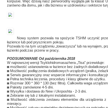
korpusie.
Więc dzisiaj nasz pierworodny wygląda jak ta klasa!
U
zarówno dla domu, jak i dla biznesu w uzdrowisku i sektorze t
Nowy system pozwala na spożycie TSHM uczynić przenoś
łazience lub pod prysznicem pokoju.
Pozwala to na tym urządzeniu „towarzysza” lub na wynajem, prz
łazienki podczas przerw w pracy.
PODSUMOWANIE Od października 2018
W najnowszej wersji Tsyklohidromasazhera „Tisa” przewiduje:
◙ możliwość ustanowienia w łazience bez żadnych dodatkowych mo
◙ Możliwość podłączenia dodatkowych urządzeń (pralka, żelazk
◙ Serwis gwarancyjny oraz wsparcie informacyjne i konsultacyj
◙ Pełna technika leczenia.
procedury i klasy główne do użytku.
◙ Rozmiar 300 * 360 * 130 (bez filtra).
Całkowita waga urządzen
◙ Pakiety zamówione 4-5 dni.
◙ Wysyłka i dostawa do New i Ukrposhta - 2-3 dni.
◙ Zebranie się lub z lokalnymi instalatorami.
◙ Możliwość obliczenia zestawu elementów dla urządzenia z 
miesięcy.
◙ Możliwość zakupu materiałów dezintegrujących na potrzeby p