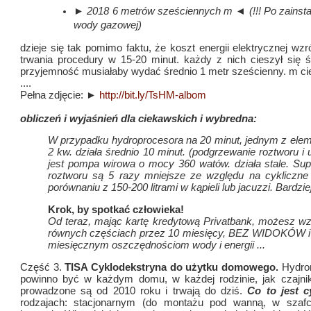
► 2018 6 metrów sześciennych
m ◄ (!!! Po zainst
wody gazowej)
dzieje się tak pomimo faktu, że koszt energii elektrycznej w
trwania procedury w 15-20 minut.
każdy z nich cieszył się 
przyjemność musiałaby wydać średnio 1 metr sześcienny.
m ci
....
Pełna zdjęcie: ►
http://bit.ly/TsHM-albom
obliczeń i wyjaśnień dla ciekawskich i wybredna:
W przypadku hydroprocesora na 20 minut, jednym z ele
2 kw.
działa średnio 10 minut.
(podgrzewanie roztworu i 
jest pompa wirowa o mocy 360 watów.
działa stale.
Sup
roztworu są 5 razy mniejsze ze względu na cykliczn
porównaniu z 150-200 litrami w kąpieli lub jacuzzi.
Bardzie
Krok, by spotkać człowieka!
Od teraz, mając kartę kredytową Privatbank, możesz w
równych częściach przez 10 miesięcy, BEZ WIDOKÓW i b
miesięcznym oszczędnościom wody i energii ...
Część 3.
TISA Cyklodekstryna do użytku domowego.
Hydro
powinno być w każdym domu, w każdej rodzinie, jak czajnik
prowadzone są od 2010 roku i trwają do dziś.
Co to jest 
rodzajach: stacjonarnym (do montażu pod wanną, w sza