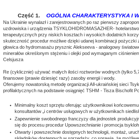
Część 1.    
OGÓLNA CHARAKTERYSTYKA I 
Na Ukrainie wynalazł i zarejestrowanych po raz pierwszy zaprop
uzdrowiska i urządzenia TSYKLOHIDROMASAZHER- hotelarstwo „Ti
terapeutycznych przy niskich kosztach i wysokich dodatnich korzy
skuteczność procedur możliwe dzięki udanej kombinacji pożyczki z 
głowica do hydromasażu prysznic Alekseeva - analogowy światow
minerałów określonym stężeniu i olejki pod wymaganym ciśnieniem 
Celsjusza
Re (cyklicznie) używać małych ilości roztworów wodnych (tylko 5,
finansowe (prawie dziesięć razy) zasoby energii i wody.
Oferujemy nowatorską metodę organizacji All-ukraińskiej sieci Ts
profilaktycznych na podstawie osiągnięć TSHM - Tisza Bischofit P
Minimalny koszt sprzętu oferując użytkownikowi końcowemu w 
konsultantów „i centrów usługowych w użytkownikach siedl
Zapewnienie swobodnego franczyzy dla jednostek produkcyj
się do procesu procedur Upowszechnianie i promocja tsyklo
Otwarty i powszechnie dostępnych technologii, montaż, uru
składników dostępnych w sprzedaży, co sprawia, że ​​możliwe 