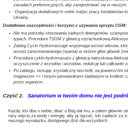
zasadach preferencyjnych, aby zarejestrować się w naszym 
Organizacja dodatkowych setek miejsc pracy instalatorów-ko
Ukrainy.
Dodatkowe oszczędności i korzyści z używania sprzętu CGM:
Nie ma potrzeby stosowania żadnych detergentów, szampon
typach.
Procedura TSGM z głowicą rozrachunkową Alekseyev
Zabieg Cyclo Hydromassage wspomaga wzrost włosów, który s
wzrost zarezerwowanego (spania) w skórze głów główek (
Procedura cyklo-hydromasażu z głowicą natryskową Alekseje
oczyszczenie z wrzodów i wrzodów, redukcję lub całkowite zni
Po zabiegu, stosując krystaliczny bischofit, na powierzchni 
magnezem ++ i innymi pierwiastkami śladowymi w krótkim cza
przez organizm.
Część 2.   
Sanatorium w twoim domu nie jest podrób
Każdy, kto dba o siebie, dbać o Bóg dał mu, a zatem głównie ut
razy więcej za wodę i energię, aby ją ogrzać, lub zapłacić za
naszego wynalazku, dostępnego dziś dla wszystkich.