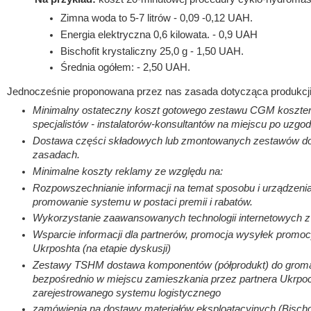
Zimna woda to 5-7 litrów - 0,09 -0,12 UAH.
Energia elektryczna 0,6 kilowata.
- 0,9 UAH
Bischofit krystaliczny 25,0 g - 1,50 UAH.
Średnia ogółem: - 2,50 UAH.
Jednocześnie proponowana przez nas zasada dotycząca produkcji
Minimalny ostateczny koszt gotowego zestawu CGM kosztem 
specjalistów - instalatorów-konsultantów na miejscu po uzgod
Dostawa części składowych lub zmontowanych zestawów do 
zasadach.
Minimalne koszty reklamy ze względu na:
Rozpowszechnianie informacji na temat sposobu i urządzeni
promowanie systemu w postaci premii i rabatów.
Wykorzystanie zaawansowanych technologii internetowych z
Wsparcie informacji dla partnerów, promocja wysyłek promoc
Ukrposhta (na etapie dyskusji)
Zestawy TSHM dostawa komponentów (półprodukt) do gromad
bezpośrednio w miejscu zamieszkania przez partnera Ukrp
zarejestrowanego systemu logistycznego
zamówienia na dostawy materiałów eksploatacyjnych (Bischo