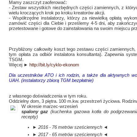
Mamy zaszczyt zaoferować:
- Zestaw wszystkich niezbędnych części zamiennych, z któr
wielu kroczących krok po kroku kreatorów akcji.
- Współrzędne instalatorzy, którzy za niewielką opłatą wyk
zamówić części dla Ciebie i prześlemy 4-5 dni, aby zakończ
przetestowane i gotowe do zainstalowania na swoim miejscu pr
Przybliżony całkowity koszt tego zestawu części zamiennych
tym opłata za odbiór instalatora konsultanta).
Zapewnia syste
TSGM.
Więcej ►
http://bit.ly/cyklo-ekonom
Dla uczestników ATO i ich rodzin, a także dla aktywnych w
UAH.
(instalatorzy zbiorą TGM bezpłatnie)
z własnego doświadczenia w tym roku.
Oddzielny dom, 3 piętra.
100 m.kw.
przestrzeń życiowa.
Rodzin
W okresie marzec-wrzesień
spalony gaz
(kuchenka gazowa kotła do podgrzewania
recepty)
► 2016 - 76 metrów sześciennych ◄
► 2017 - 65 metrów sześciennych ◄