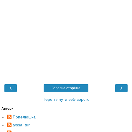
‹
›
Головна сторінка
Переглянути веб-версію
Автори
Попелюшка
tyssa_tur