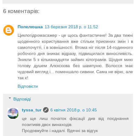
6 коментарів:
Попелюшка
13 березня 2018 р. о 11:52
Циклогідромасажер - це щось фантастичне! За два тижні
щоденного користування вже стільки приємних змін і в
самопочутті, і в зовнішності. Втома ніг після 14-годинного
робочого дня зникає відразу, підвищилася виносливість.
Зникли 5 з кільканадцяти зайвих кілограмів. Щодня мию
голову душем Алєксєєва без шампуню. Волосся має
чудовий вигляд і... поменшало сивини. Сама не вірю, але
так є!
Відповісти
Відповіді
tyssa_tur
6 квітня 2018 р. о 10:45
це ще лиш початок фіксації див від поєднання
позитивів двох винаходів.
Продовжуйте і надалі. Вдячні за відгук