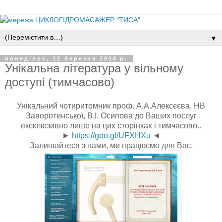
▼
понеділок, 12 березня 2018 р.
Унікальна література у вільному
доступі (тимчасово)
Унікальний чотиритомник проф. А.А.Алексєєва, НВ
Заворотинської, В.І. Осипова до Ваших послуг
ексклюзивно лише на цих сторінках і тимчасово..
►
https://goo.gl/UFXHXu
◄
Залишайтеся з нами, ми працюємо для Вас.