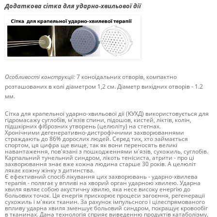
Додаткова сітка для ударно-хвильової дії
Особливості конструкції:
7 коноїдальних отворів, компактно
розташованих в колі діаметром 1,2 см. Діаметр вихідних отворів - 1.2
мм.
Сітка для крапельної ударно-хвильової дії (КУХД) використовується для
гідромасажу суглобів, м'язів спини, підошов, кистей, ліктів, колін,
підшкірних фіброзних утворень (целюліту) на стегнах.
Хронічними дегенеративно-дистрофічними захворюваннями
страждають до 86% дорослих людей.
Серед тих, хто займається
спортом, ця цифра ще вище, так як вони переносять великі
навантаження, пов'язані з пошкодженнями м'язів, сухожиль, суглобів.
Карпальний тунельний синдром, лікоть тенісиста, атрити - про ці
захворювання знає вже кожна людина старше 30 років.
А целюліт
лякає кожну жінку з дитинства.
Є ефективний спосіб лікування цих захворювань - ударно-хвилева
терапія - полягає у впливі на хворий орган ударною хвилею.
Ударна
хвиля являє собою акустичну хвилю, яка несе високу енергію до
больових точок.
Ця енергія прискорює процеси загоєння, регенерації
сухожиль і м'яких тканин.
За рахунок імпульсного і цілеспрямованого
впливу ударна хвиля зменшує больовий синдром, покращує кровообіг
в тканинах.
Дана технологія сприяє виведенню продуктів катаболізму,