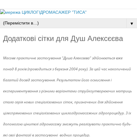
▼
Додаткові сітки для Душ Алексєєва
Масове практичне застосування "Душа Алексєєва" здійснюється вже
понад 8 років (проводиться з березня 2004 року).
За цей час накопичений
багатий досвід застосування.
Результатом його осмислення і
експериментування з різними варіантами струйкоутворюючих матриць
стала серія нових спеціалізованих сіток, призначених для здійснення
цілеспрямованих спеціалізованих циклогідромасажних гідропроцедур.
З їх
допомогою цінителі гідромасажу зможуть реалізувати практично будь-
які свої фантазії в застосуванні водних процедур.