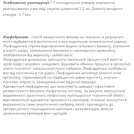
Особливості конструкції:
17 коноїдальних отворів, компактно
розташованих у вигляді смужки шириною 1.2 см. Діаметр вихідних
отворів - 0.7 мм.
Лімфодренаж
- спосіб механічного впливу на тканини, в результаті
якого відбувається витіснення з них надлишків позаклітинної рідини.
Лімфодренаж сприяє відновленню водно-сольового балансу, усунення
в'ялості шкіри, поліпшенню венозного і капілярного кровообігу,
позбавлення від варикозу і зайвої ваги.
Лімфодренаж допомагає зменшити загальний процентний вміст в
крові жиру і жирових складових, відновити обмінні процеси в організмі,
зняти тканинні і загальносистемні набряки.
Лімфодренаж позбавить
вас від застояних в тілі рідин.
Лімфодренаж активізує захисні сили
організму, спрямований на підвищення рівня імунітету, значно
посилює опірність захворюванням вірусної природи.
Адекватний лімфодренаж дає можливість швидко і ефективно
розвантажити венозно-лімфатичну систему.
За рахунок зменшення
вираженості хронічного лімфостазу поліпшується тканинний обмін і
відновлюється адекватна проникність капілярів, оскільки знижується
вираженість саме онкотичного набряку, який і призводить до
прогресуючого пошкодження капілярів і ваза-вазорум, власне
кровоносних капілярів вен і артерій.