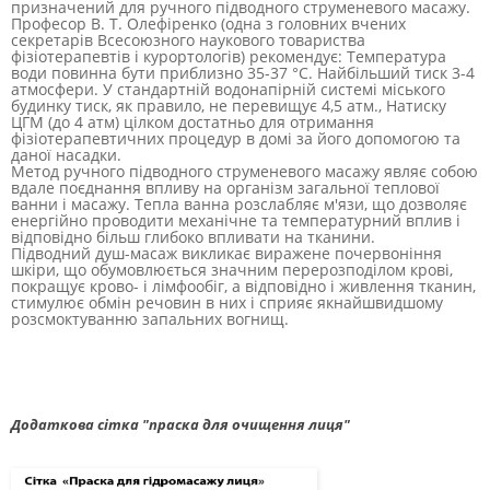
призначений для ручного підводного струменевого масажу.
Професор В. Т. Олефіренко (одна з головних вчених
секретарів Всесоюзного наукового товариства
фізіотерапевтів і курортологів) рекомендує: Температура
води повинна бути приблизно 35-37 °С.
Найбільший тиск 3-4
атмосфери.
У стандартній водонапірній системі міського
будинку тиск, як правило, не перевищує 4,5 атм., Натиску
ЦГМ (до 4 атм) цілком достатньо для отримання
фізіотерапевтичних процедур в домі за його допомогою та
даної насадки.
Метод ручного підводного струменевого масажу являє собою
вдале поєднання впливу на організм загальної теплової
ванни і масажу.
Тепла ванна розслабляє м'язи, що дозволяє
енергійно проводити механічне та температурний вплив і
відповідно більш глибоко впливати на тканини.
Підводний душ-масаж викликає виражене почервоніння
шкіри, що обумовлюється значним перерозподілом крові,
покращує крово- і лімфообіг, а відповідно і живлення тканин,
стимулює обмін речовин в них і сприяє якнайшвидшому
розсмоктуванню запальних вогнищ.
Додаткова сітка "праска для очищення лиця"