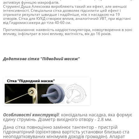
активізує функцію макрофагів.
Струмені Душа Алексєєва виробляють такий же ефект, але меншої
інтенсивності.
Спеціальна сітка дозволяє підсилити цей ефект і
отримати результат швидше і надійніше, ніж з насадкою на 19
отворів.
Сітка для КУХД створює вплив, аналогічний УВТ, при відстані
від Гидромассажера до тіла 40-60 см.
Протипоказання: наявність кардіостимулятора, новоутворення в зоні
впливу, інфільтрат в зоні впливу, вагітність, вік до 16 років.
Додаткова сітка "Підводний масаж"
Особливості конструкції
: коноїдальна насадка, яка формує
єдину струмінь.
Діаметр вихідного отвору - 2.8 мм.
Дана сітка повноцінно замінює тангентор - пристрій
гідронапірний (орієнтовна вартість установки близько ста
неоподатковуваних мінімумів доходів громадян).
Апарат