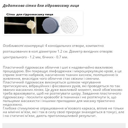
Додаткова сітка для гідромасажу лиця
Особливості конструкції:
4 коноїдальних отвори, компактно
розташованих в колі діаметром 1.2 см. Діаметр вихідних отворів:
центрального - 1.2 мм, бічних - 0.7 мм.
Пластичний гідромасаж обличчя і шиї є надзвичайно важливою
процедурою.
Він покращує лімфодренаж і мікроциркуляцію крові, а це
сприяє зняттю набряків, насиченню тканин киснем, поліпшенню їх
живлення, внаслідок чого обличчя стає свіжим і сяючим.
Пластичний гідромасаж виконується шляхом чергування
притискуючих, вібраційних і фіксованих рухів, які проводяться по так
званих масажних лініях.
Це дуже важливий момент, який обов'язково
треба враховувати, щоб не розтягувати шкіру.
Завдання пластичного
гідромасажу - посилити кровообіг в тканинах і не розтягнути їх, що
пальцями масажисти і іншими приладами для масажу практично
недосяжно.
Глибоке стимулююче опрацювання м'язового каркаса, вплив не тільки
на мімічні м'язи, які і так в силу своєї природи знаходяться в тонусі, але
і на статичні м'язи, дають приголомшливий результат.