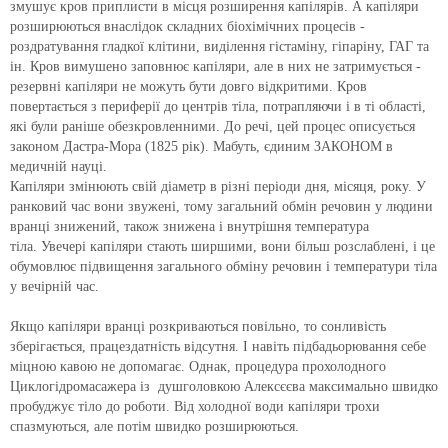
змушує кров приплисти в місця розширення капілярів.
А капіляри
розширюються внаслідок складних біохімічних процесів -
роздратування гладкої клітини, виділення гістаміну, гіпаріну, ГАГ та
ін. Кров вимушено заповнює капіляри, але в них не затримується -
резервні капіляри не можуть бути довго відкритими.
Кров
повертається з периферії до центрів тіла, потрапляючи і в ті області,
які були раніше обезкровленними.
До речі, цей процес описується
законом Дастра-Мора (1825 рік).
Мабуть, єдиним ЗАКOНОМ в
медичній науці.
Капіляри змінюють свій діаметр в різні періоди дня, місяця, року.
У
ранковий час вони звужені, тому загальний обмін речовин у людини
вранці знижений, також знижена і внутрішня температура
тіла.
Увечері капіляри стають ширшими, вони більш розслаблені, і це
обумовлює підвищення загального обміну речовин і температури тіла
у вечірній час.
Якщо капіляри вранці розкриваються повільно, то сонливість
зберігається, працездатність відсутня.
І навіть підбадьорювання себе
міцною кавою не допомагає.
Однак, процедура прохолодного
Циклогідромасажера із душголовкою Алексєєва максимально швидко
пробуджує тіло до роботи.
Від холодної води капіляри трохи
спазмуються, але потім швидко розширюються.