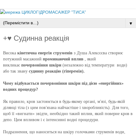
▼
+♥ Судинна реакція
Висока
кінетична енергія струменів
з Душа Алексєєва створює
потужний масажний
проминаючий вплив
, який
викликає
почервоніння шкіри
(незалежно від температури води)
або так звану
судинну реакцію (гіперемія).
Чому відбувається почервоніння шкіри під дією «енергійних»
водних процедур?
Як правило, кров застоюється в будь-якому органі, м'язі, будь-якій
ділянці тіла (з цим пов'язана найчастіше і хворобливість).
Для того,
щоб її «вигнати» звідти, необхідно такий вплив, який поверне кров в
депо.
Цим впливом і є інтенсивні водні процедури.
Подразнення, що наноситься на шкіру голочками струменів води,