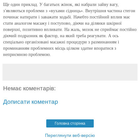
Ще один приклад.
У багатьох жінок, які набрали зайву вагу,
з'являються проблеми з «вухами сідниць».
Внутрішня частина стегон
починає натирати і заважати ходьбі.
Начебто постійний вплив має
стати аналогом масажу і поступово, діючи на ділянки шкірної
поверхні, позитивно впливати.
На жаль, мозок не сприймає постійно
діючий подразник як фактор, на який треба реагувати.
А ось
спеціально організовані масажні процедури з разминанням і
проминанням проблемних місць цілком здатне впоратися з
неприємною проблемою.
Немає коментарів:
Дописати коментар
Головна сторінка
Переглянути веб-версію