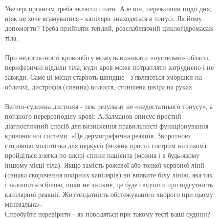
Увечері організм треба вкласти спати.
Але він, переживши події дня,
ніяк не хоче вгамуватися - капіляри знаходяться в тонусі.
Як йому
допомогти?
Треба прийняти теплий, розслабляючий циклогідромасаж
тіла.
При недостатності кровообігу можуть виникати «пустельні» області,
периферичні відділи тіла, куди кров може потрапляти затруднено і не
завжди.
Саме ці місця старіють швидше - з'являються зморшки на
обличчі, дистрофія (сивина) волосся, стоншена шкіра на руках.
Вегето-судинна дистонія - теж результат не «недостатнього тонусу», а
поганого перерозподілу крові: А.Залманов описує простий
діагностичний спосіб для визначення правильності функціонування
кровоносної системи: «Це дермографична реакція.
Зворотною
стороною молоточка для перкусії (можна просто гострим нігтиком)
пройдіться злегка по шкірі спини пацієнта (можна і в будь-якому
іншому місці тіла).
Якщо замість рожевої або тонкої червоної лінії
(ознака скорочення шкірних капілярів) ви виявите білу лінію, яка так
і залишиться білою, поки не зникне, це буде свідчити про відсутність
капілярної реакції.
Життєздатність обстежуваного хворого при цьому
мінімальна».
Спробуйте перевірити - як поводяться при такому тесті ваші судини?