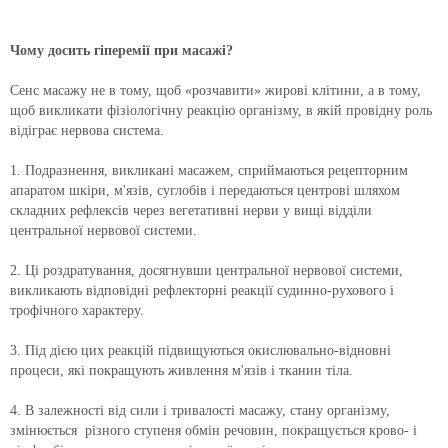
Чому досить гіперемії при масажі?
Сенс масажу не в тому, щоб «розчавити» жирові клітини, а в тому,
щоб викликати фізіологічну реакцію організму, в якій провідну роль
відіграє нервова система.
1. Подразнення, викликані масажем, сприймаються рецепторним
апаратом шкіри, м'язів, суглобів і передаються центрові шляхом
складних рефлексів через вегетативні нерви у вищі відділи
центральної нервової системи.
2. Ці роздратування, досягнувши центральної нервової системи,
викликають відповідні рефлекторні реакції судинно-рухового і
трофічного характеру.
3. Під дією цих реакцій підвищуються окислювально-відновні
процеси, які покращують живлення м'язів і тканин тіла.
4. В залежності від сили і тривалості масажу, стану організму,
змінюється різного ступеня обмін речовин, покращується крово- і