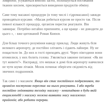
лімфообіг, усуваються венозні застої, поліпшується постачання
тканин киснем, прискорюється виведення продуктів обміну.
Саме тому масажні процедури (в тому числі і гідромасажні) завжди
проводяться курсами.
«Масаж робиться курсом не просто так.
Після
певної кількості процедур, організм перестає реагувати.
Він
завмирає.
Потрібно негайно припиняти, а ще краще - не доводити до
цього », - вже цитований Роман Князєв.
Для більш точного розуміння наведу приклад.
Люди живуть біля
великого аеропорту, де постійно злітають і сідають лайнери.
Ну не
пощастило їм.
До них в гості приходять друзі.
Через півгодини вони
втомилися, у них болить голова.
З'являється законне питання: «Як ви
тут живете?».
Насправді, хто мешкає в домі біля аеропорту навчилися
не чути шуми літаків.
Мозок починає оберігати свідомість від
звичних подразників.
Так само і з масажем.
Якщо він стає постійним подразником, то
організм поступово перестає на нього реагувати.
І або треба
постійно змінювати техніку масажу - невипадково в будь-якій
енциклопедії з масажу можна виявити масу масажних
прийомів;
або робити перерви.